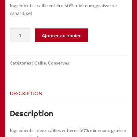
Ingrédients : caille entière 50% minimum, graisse de
canard, sel
quantité
Ajouter au panier
de
Caille
confite
-
Catégories :
Caille
,
Conserves
600g
DESCRIPTION
Description
Ingrédients : deux cailles entières 50% minimum, graisse