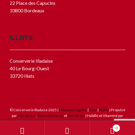
22 Place des Capucins
33800 Bordeaux
ILLATS
Conserverie Illadaise
40 Le Bourg-Ouest
33720 Illats
© Conserverie Illadaise 2025 |
Mentions légales
|
CGV
|
RGPD
| Propulsé
par
Wordpress
,
Woocommerce
et
Storefront
| Habillé et Vitaminé par
Marie Camedescasse
.
0
Recherche
Recherche