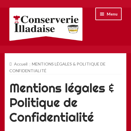
Aller
Aller
Menu
à
au
la
contenu
navigation
Accueil
Accueil
MENTIONS LÉGALES & POLITIQUE DE
Boutique
CONFIDENTIALITÉ
Mentions légales &
La conserverie
Politique de
Contact
Confidentialité
Mon compte