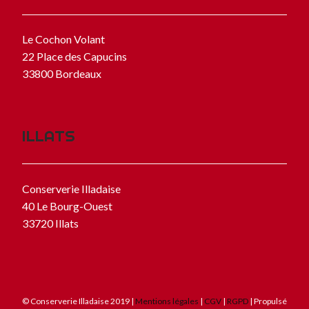
Le Cochon Volant
22 Place des Capucins
33800 Bordeaux
ILLATS
Conserverie Illadaise
40 Le Bourg-Ouest
33720 Illats
© Conserverie Illadaise 2019 |
Mentions légales
|
CGV
|
RGPD
| Propulsé