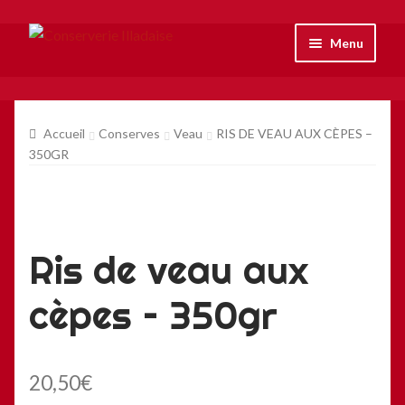
Aller
Aller
Menu
à
au
la
contenu
Accueil
navigation
Accueil
Conserves
Veau
RIS DE VEAU AUX CÈPES –
Boutique
350GR
La conserverie
Ris de veau aux
Contact
cèpes – 350gr
Mon compte
20,50
€