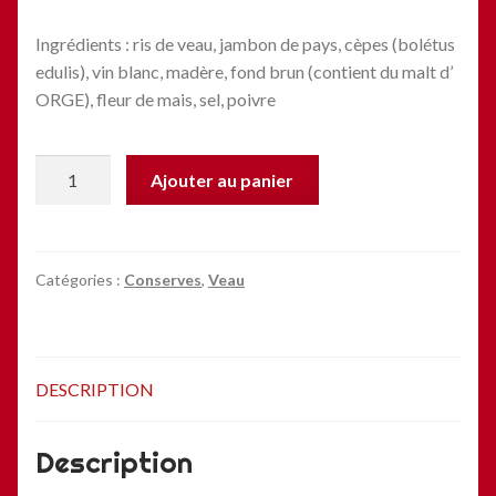
Ingrédients : ris de veau, jambon de pays, cèpes (bolétus
edulis), vin blanc, madère, fond brun (contient du malt d’
ORGE), fleur de mais, sel, poivre
quantité
Ajouter au panier
de
Ris
de
veau
Catégories :
Conserves
,
Veau
aux
cèpes
-
DESCRIPTION
350gr
Description